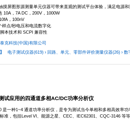
ley 的触摸屏图形源测量单元仪器可带来直观的测试平台体验，满足电源
 10A，7A DC，200V，1000W
0fA，100nV
M 个样点/秒电压和电流数字化
P 脚本技术和 SCPI 兼容性
泰克科技(中国)有限公司
】
电子测试仪器(619)
›
回路、单元、零部件评价测量仪器(26)
›
数
测试应用的四通道多相AC/DC功率分析仪
000 是一种1~4 通道功率分析仪，是专为测试当今单相和多相高效
准，包括Level VI、能源之星、CEC、IEC62301、CQC-31