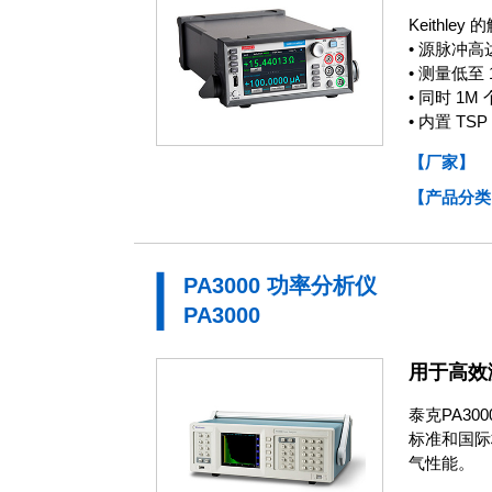
Keith
• 源脉冲高达
• 测量低至 1
• 同时 1
• 内置 TS
【厂家】
【产品分类
PA3000 功率分析仪
PA3000
用于高效
泰克PA3
标准和国际标
气性能。