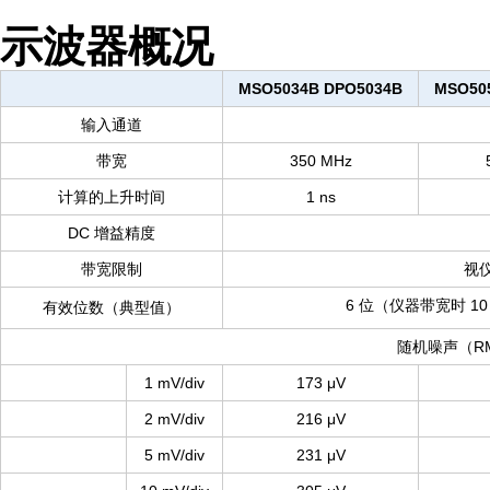
示波器概况
MSO5034B DPO5034B
MSO50
输入通道
带宽
350 MHz
计算的上升时间
1 ns
DC 增益精度
带宽限制
视仪
6 位（仪器带宽时 10 
有效位数（典型值）
随机噪声（R
1 mV/div
173 μV
2 mV/div
216 μV
5 mV/div
231 μV