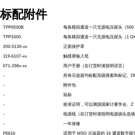
标配附件
TPP0500B
每条模拟通道一只无源电压探头（500 MHz，
TPP1000
每条模拟通道一只无源电压探头（1 GHz，1
200-5130-xx
正面保护罩
119-6107-xx
触摸屏输入笔
071-298x-xx
用户手册（在订货时请指明语言）
-
所有示波器均标配高级搜索和标记、DPOJ
-
附件包
-
鼠标
-
校准证明，可以溯源国家计量学会、Z 540
-
电源线（在订货时请指明电源插头选项
-
一年保修
P6616
适用于 MSO 示波器的 16 通道数字探