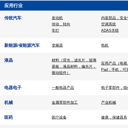
应用行业
传统汽车
发动机
内装部品，安全
传动，转向
空调系统
车灯
ADAS关联
新能源/省能源汽车
变频器
电机
液晶
材料（背光，滤光片，玻璃
应用产品（电视
基板，液晶材料，偏光片，
Pad，手机，可
驱动组件）
电器电子
一般电器产品
电子零部件，组
机械
金属零部件加工
产业机械
医药
医疗设备
健康，保健器具