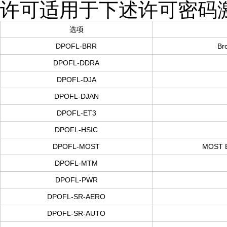
许可适用于下述许可密码
选项
DPOFL-BRR
Br
DPOFL-DDRA
DPOFL-DJA
DPOFL-DJAN
DPOFL-ET3
DPOFL-HSIC
DPOFL-MOST
MOST 
DPOFL-MTM
DPOFL-PWR
DPOFL-SR-AERO
DPOFL-SR-AUTO