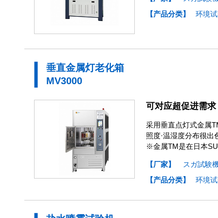
【产品分类】
环境试
垂直金属灯老化箱
MV3000
可对应超促进需求
采用垂直点灯式金属
照度·温湿度分布很出
※金属TM是在日本S
【厂家】
スガ試験
【产品分类】
环境试