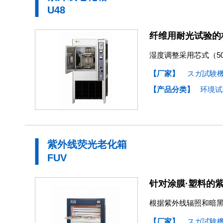
U48
纤维用耐光试验的
湿度调整采用芯式（5
【厂家】
スガ試験
【产品分类】
环境试
紫外线荧光老化箱
FUV
针对涂膜·塑料的
根据紫外线辐照和暗
【厂家】
スガ試験