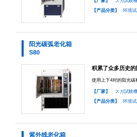
【厂家】
スガ試験
【产品分类】
环境试
阳光碳弧老化箱
S80
积累了众多历史的
使用上下4对的阳光碳
【厂家】
スガ試験
【产品分类】
环境试
紫外线老化箱