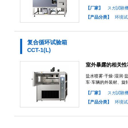
【厂家】
スガ試験
【产品分类】
环境试
复合循环试验箱
CCT-1(L)
室外暴露的相关性
盐水喷雾·干燥·湿润
车·车辆的外装材、旋
【厂家】
スガ試験
【产品分类】
环境试