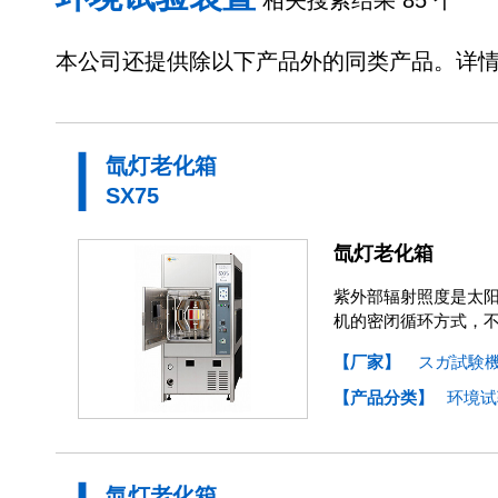
相关搜索结果 85 个
本公司还提供除以下产品外的同类产品。详
氙灯老化箱
SX75
氙灯老化箱
紫外部辐射照度是太阳
机的密闭循环方式，
【厂家】
スガ試験
【产品分类】
环境试
氙灯老化箱