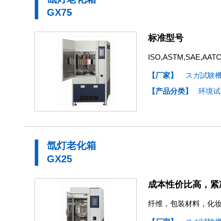
GX75
标准型号
ISO,ASTM,SAE
【厂家】
スガ試験
【产品分类】
环境试
氙灯老化箱
GX25
成本性价比高，紧
纤维，包装材料，化妆品