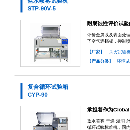
盐水喷雾试验机
STP-90V-5
耐腐蚀性评价试验
评价金属以及表面处理
了空气遮挡板，抑制喷
【厂家】
スガ試験
【产品分类】
环境试
复合循环试验箱
CYP-90
承担着作为Global
盐水喷雾·干燥·湿润
循环试验标准机，国