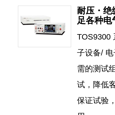
耐压・绝
足各种电
TOS93
子设备/ 
需的测试
试，降低
保证试验