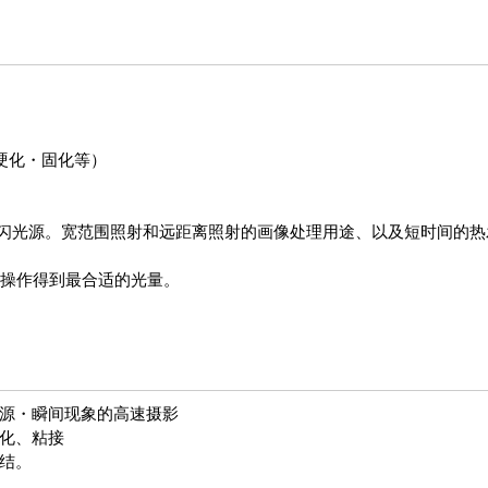
硬化・固化等）
型的频闪光源。宽范围照射和远距离照射的画像处理用途、以及短时间
的操作得到最合适的光量。
源・瞬间现象的高速摄影
化、粘接
结。