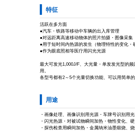
特征
活跃在多方面
●汽车・铁路等移动中车辆的出入库管理
●对远距离高速移动物体的照片拍摄・图像采集
●用于短时间内热源的发生（物理特性的变化・
●作为眼底照相等医疗用闪光光源
最大可发光1,000J/F、大光量・单发发光
用。
各型号都有2～5个光量切换功能、可以用简单
用途
・画像处理、画像识别用光源・车牌号识别用光
・闪光热源・对被试物瞬间加热・物性变化、硬
・探伤检查用瞬间加热・金属纳米油墨煅烧、烧