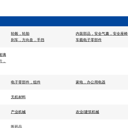
轮毂，轮胎
内装部品，安全气囊，安全座椅
刹车，方向盘，手挡
车载电子零部件
玻璃
片，
电子零部件，组件
家电，办公用电器
无机材料
产业机械
农业/建筑机械
医药品