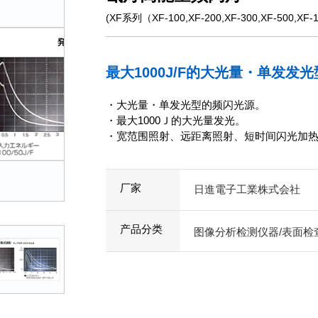
(XF系列（XF-100,XF-200,XF-300,XF-500,XF-
最大1000J/F的大光量・单发发
・大光量・单发光型的频闪光源。
・最大1000Ｊ的大光量发光。
・宽范围照射、远距离照射、短时间闪光加
厂家
日進電子工業株式会社
产品分类
图像分析检测仪器/表面检查