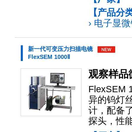
【产品分
›
电子显微镜
新一代可变压力扫描电镜
FlexSEM 1000Ⅱ
观察样品
FlexS
异的钨灯
计，配备
探头，性