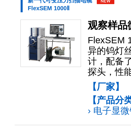
新一代可变压力扫描电镜
FlexSEM 1000Ⅱ
观察样品
FlexS
异的钨灯
计，配备
探头，性
【厂家】
【产品分
›
电子显微镜