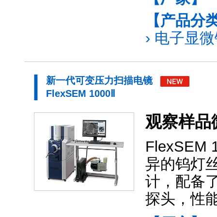
【产品分
›
电子显微镜
新一代可变压力扫描电镜
FlexSEM 1000Ⅱ
观察样品
FlexS
异的钨灯
计，配备
探头，性