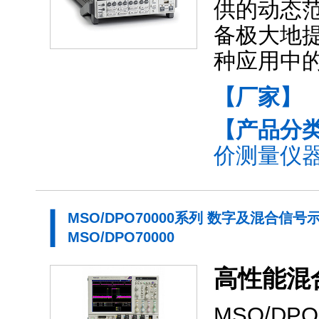
供的动态范围
备极大地提
种应用中
【厂家】
【产品分
价测量仪器(
MSO/DPO70000系列 数字及混合信号
MSO/DPO70000
高性能混
MSO/D