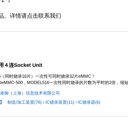
2 个
品。详情请点击联系我们
４连Socket Unit
16（同时烧录16片）一次性可同时烧录32片eMMC！
UeMMC-500，MODEL516一次性同时烧录的片数为平时的2倍
港御（上海）信息技术有限公司
】
制造/加工装置(76)
›
IC烧录装置(11)
›
IC烧录器(6)