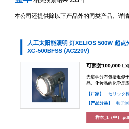
相关搜索结果 233 个
本公司还提供除以下产品外的同类产品。详
人工太阳能照明 灯XELIOS 500W 超
XG-500BFSS (AC220V)
可照射100,000
光谱学分布包括近似于
品、化妆品的化学反
【厂家】
セリック
【产品分类】
电子测
样本_1（中）.pd