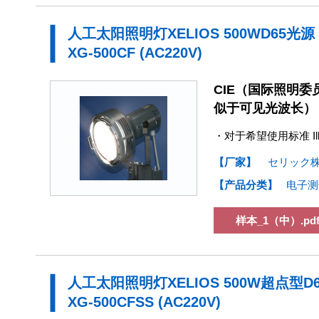
人工太阳照明灯XELIOS 500WD65光源
XG-500CF (AC220V)
CIE（国际照明委员
似于可见光波长）
・对于希望使用标准 Il
【厂家】
セリック
【产品分类】
电子测
样本_1（中）.pd
人工太阳照明灯XELIOS 500W超点型D
XG-500CFSS (AC220V)