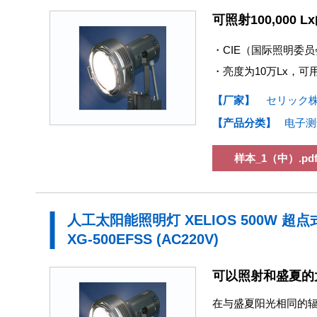
可照射100,000
・CIE（国际照明委员会）
・亮度为10万Lx，
【厂家】
セリック
【产品分类】
电子测
样本_1（中）.pd
人工太阳能照明灯 XELIOS 500W 超
XG-500EFSS (AC220V)
可以照射和盛夏的
在与盛夏阳光相同的辐