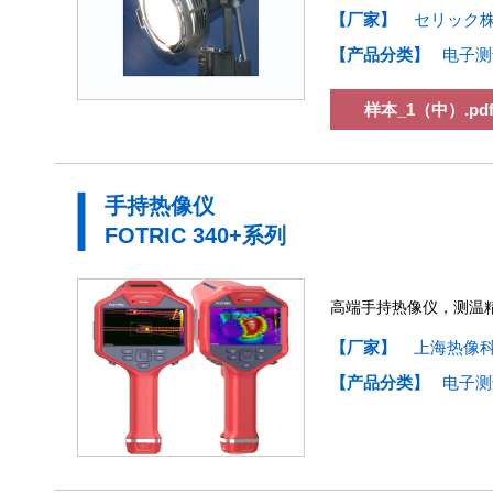
【厂家】
セリック
【产品分类】
电子测
样本_1（中）.pd
手持热像仪
FOTRIC 340+系列
高端手持热像仪，测温精
【厂家】
上海热像
【产品分类】
电子测