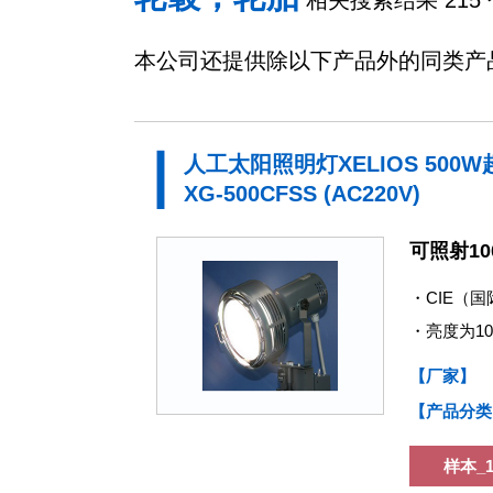
相关搜索结果 215 
本公司还提供除以下产品外的同类产
人工太阳照明灯XELIOS 500
XG-500CFSS (AC220V)
可照射10
・CIE（国
・亮度为1
【厂家】
【产品分类
样本_1