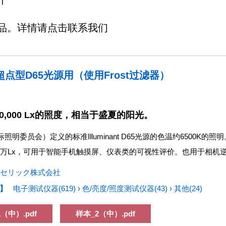
个
品。详情请点击联系我们
W超点型D65光源用（使用Frost过滤器）
0,000 Lx的照度，相当于盛夏的阳光。
际照明委员会）定义的标准Illuminant D65光源的色温约6500K的照明
0万Lx，可用于智能手机触摸屏、仪表类的可视性评价。也用于相机
セリック株式会社
】
电子测试仪器(619)
›
色/亮度/照度测试仪器(43)
›
其他(24)
（中）.pdf
样本_2（中）.pdf