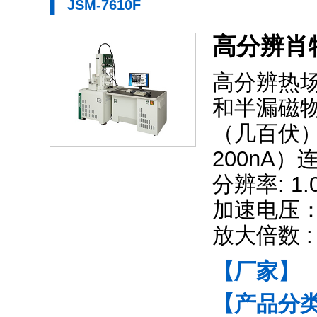
JSM-7610F
高分辨肖
高分辨热
和半漏磁
（几百伏
200nA
分辨率: 1.0 
加速电压： 0.
放大倍数 : ×
【厂家】
【产品分