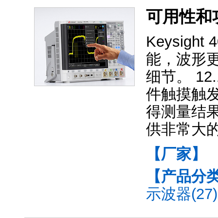
可用性和
Keysig
能，波形更
细节。 12.
件触摸触
得测量结果。
供非常大
【厂家】
【产品分
示波器(27)