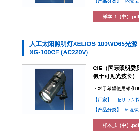
【产品分类】
环境试
样本_1（中）.pd
人工太阳照明灯XELIOS 100WD65光源
XG-100CF (AC220V)
CIE（国际照明委员
似于可见光波长）
・对于希望使用标准Il
【厂家】
セリック
【产品分类】
环境试
样本_1（中）.pd