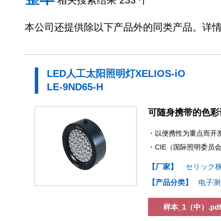
相关搜索结果 233 个
本公司还提供除以下产品外的同类产品。详
LED人工太阳照明灯XELIOS-iO
LE-9ND65-H
可随身携带的色彩
・以便携性为重点而开发
・CIE（国际照明委员会
【厂家】
セリック
【产品分类】
电子测
样本_1（中）.pd