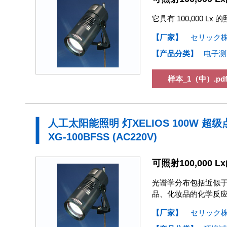
它具有 100,000
【厂家】
セリック
【产品分类】
电子测
样本_1（中）.pd
人工太阳能照明 灯XELIOS 100W 
XG-100BFSS (AC220V)
可照射100,000
光谱学分布包括近似于
品、化妆品的化学反
【厂家】
セリック