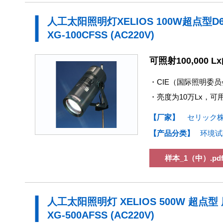
人工太阳照明灯XELIOS 100W超点型D
XG-100CFSS (AC220V)
可照射100,000
・CIE（国际照明委员会）
・亮度为10万Lx，
【厂家】
セリック
【产品分类】
环境试
样本_1（中）.pd
人工太阳照明灯 XELIOS 500W 超点
XG-500AFSS (AC220V)