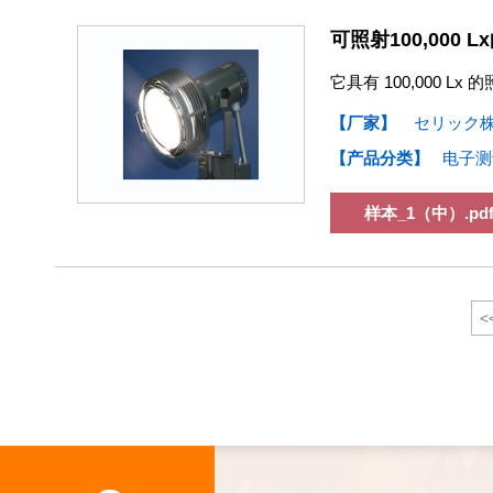
可照射100,000
它具有 100,000
【厂家】
セリック
【产品分类】
电子测
样本_1（中）.pd
<