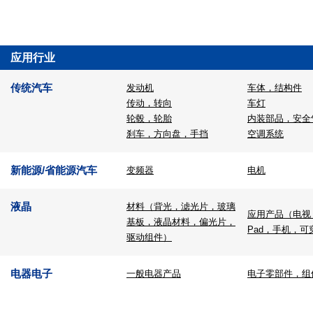
应用行业
传统汽车
发动机
车体，结构件
传动，转向
车灯
轮毂，轮胎
内装部品，安全
刹车，方向盘，手挡
空调系统
新能源/省能源汽车
变频器
电机
液晶
材料（背光，滤光片，玻璃
应用产品（电视
基板，液晶材料，偏光片，
Pad，手机，可
驱动组件）
电器电子
一般电器产品
电子零部件，组