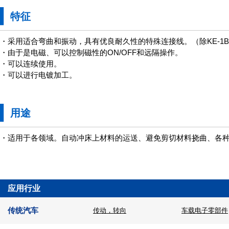
特征
・采用适合弯曲和振动，具有优良耐久性的特殊连接线。（除KE-1
・由于是电磁、可以控制磁性的ON/OFF和远隔操作。
・可以连续使用。
・可以进行电镀加工。
用途
・适用于各领域。自动冲床上材料的运送、避免剪切材料挠曲、各
应用行业
传统汽车
传动，转向
车载电子零部件