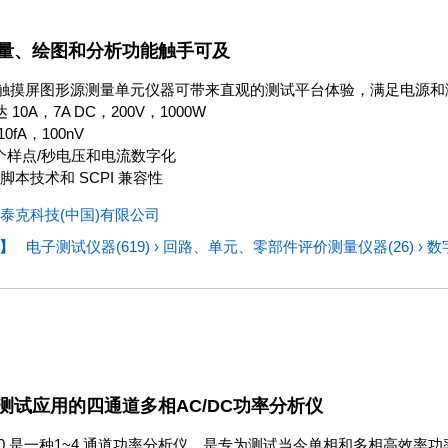
量、绘图和分析功能触手可及
ley 的触摸屏图形源测量单元仪器可带来直观的测试平台体验，满足电源
 10A，7A DC，200V，1000W
0fA，100nV
M 个样点/秒电压和电流数字化
P 脚本技术和 SCPI 兼容性
泰克科技(中国)有限公司
】
电子测试仪器(619)
›
回路、单元、零部件评价测量仪器(26)
›
数
测试应用的四通道多相AC/DC功率分析仪
000 是一种1~4 通道功率分析仪，是专为测试当今单相和多相高效