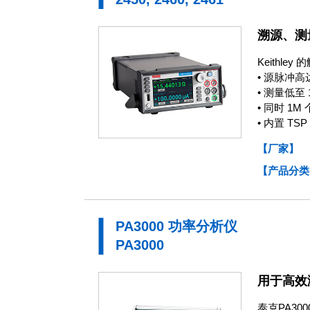
溯源、测
Keith
• 源脉冲高达
• 测量低至 1
• 同时 1
• 内置 TS
【厂家】
【产品分类
PA3000 功率分析仪
PA3000
用于高效
泰克PA3