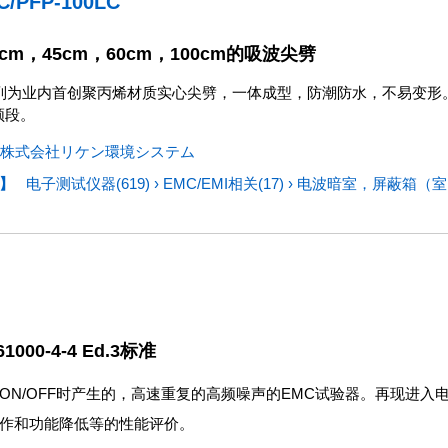
C/PFP-100LC
cm，45cm，60cm，100cm的吸波尖劈
C系列为业内首创聚丙烯材质实心尖劈，一体成型，防潮防水，不易变形。P
z频段。
株式会社リケン環境システム
】
电子测试仪器(619)
›
EMC/EMI相关(17)
›
电波暗室，屏蔽箱（室）
1000-4-4 Ed.3标准
ON/OFF时产生的，高速重复的高频噪声的EMC试验器。再现进入
作和功能降低等的性能评价。