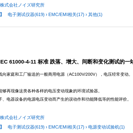
株式会社ノイズ研究所
】
电子测试仪器(619)
›
EMC/EMI相关(17)
›
其他(1)
EC 61000-4-11 标准 跌落、增大、间断和变化测试的
线向家庭和工厂输送的一般商用电源（AC100V/200V），电压经常变
是能够再现像这类各种各样的电压变动现象的环境试验器。
子、电器设备的电源电压变动而产生的误动作和功能降低等的性能评价。
株式会社ノイズ研究所
】
电子测试仪器(619)
›
EMC/EMI相关(17)
›
电源变动试验机(1)