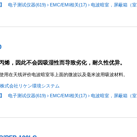
】
电子测试仪器(619)
›
EMC/EMI相关(17)
›
电波暗室，屏蔽箱（室）
0
丙烯，因此不会因吸湿性而导致劣化，耐久性优异。
是使用在天线评价电波暗室等上面的微波以及毫米波用吸波材料。
株式会社リケン環境システム
】
电子测试仪器(619)
›
EMC/EMI相关(17)
›
电波暗室，屏蔽箱（室）