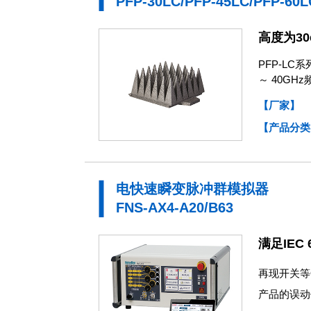
PFP-30LC/PFP-45LC/PFP-60L
高度为30
PFP-L
～ 40GH
【厂家】
【产品分类
电快速瞬变脉冲群模拟器
FNS-AX4-A20/B63
满足IEC 6
再现开关等
产品的误动