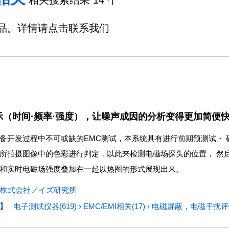
相关搜索结果 14 个
品。详情请点击联系我们
示（时间·频率·强度），让噪声成因的分析变得更加简便
备开发过程中不可或缺的EMC测试，本系统具有进行前期预测试
・
所拍摄图像中的色彩进行判定，以此来检测电磁场探头的位置
， 然
和实时电磁场强度叠加在一起以热图的形式展现出来。
株式会社ノイズ研究所
】
电子测试仪器(619)
›
EMC/EMI相关(17)
›
电磁屏蔽，电磁干扰评价