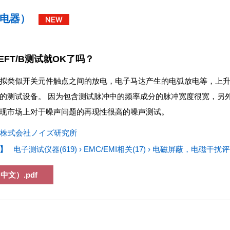
电器）
EFT/B测试就OK了吗？
拟类似开关元件触点之间的放电
，
电子马达产生的电弧放电等
，
上
的测试设备
。
因为包含测试脉冲中的频率成分的脉冲宽度很宽
，
另
现市场上对于噪声问题的再现性很高的噪声测试
。
株式会社ノイズ研究所
】
电子测试仪器(619)
›
EMC/EMI相关(17)
›
电磁屏蔽，电磁干扰评价
中文）.pdf