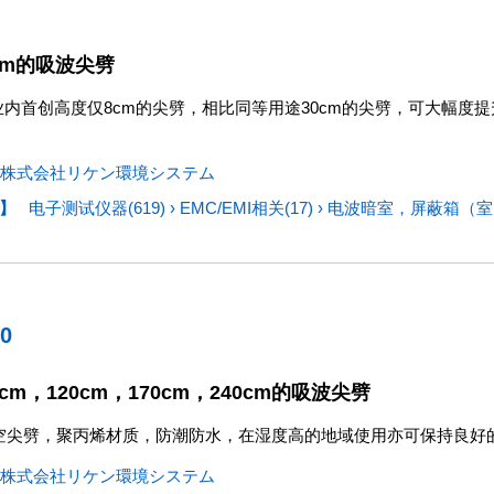
cm的吸波尖劈
为业内首创高度仅8cm的尖劈，相比同等用途30cm的尖劈，可大幅
株式会社リケン環境システム
】
电子测试仪器(619)
›
EMC/EMI相关(17)
›
电波暗室，屏蔽箱（室）
40
cm，120cm，170cm，240cm的吸波尖劈
空尖劈，聚丙烯材质，防潮防水，在湿度高的地域使用亦可保持良好
株式会社リケン環境システム