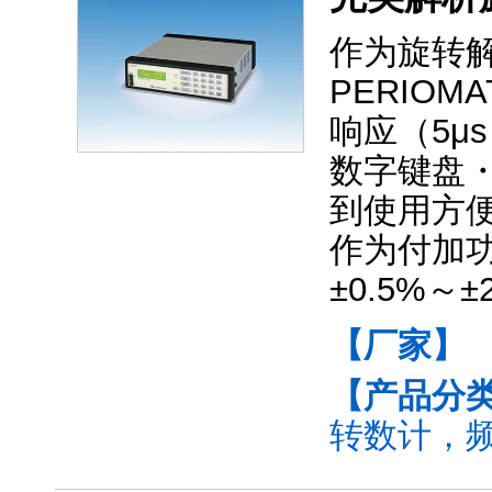
作为旋转解
PERIOM
响应（5μ
数字键盘
到使用方
作为付加
±0.5%～
【厂家】
【产品分
转数计，频