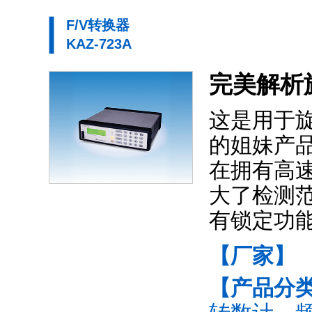
F/V转换器
KAZ-723A
完美解析
这是用于旋
的姐妹产
在拥有高速
大了检测范围
有锁定功能
【厂家】
【产品分